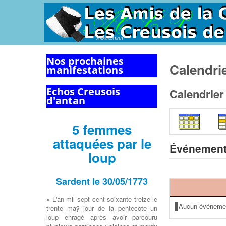
Association
Nos prochaines
Calendri
manifestations
Echos Creusois
Calendrier
d'antan
5 femmes
attaquées par le
Événement
loup
Sardent le 30/05/1773
« L'an mil sept cent soixante treize le
Aucun événeme
trente maÿ jour de la pentecote un
loup enragé après avoir parcouru