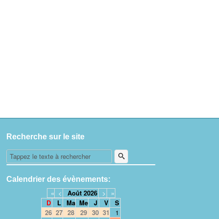
Recherche sur le site
Calendrier des évènements:
«
<
Août
2026
>
»
D
L
Ma
Me
J
V
S
26
27
28
29
30
31
1