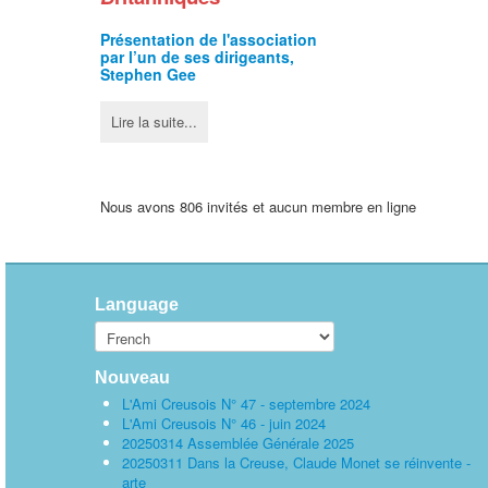
Présentation de l'
association
par l’un de ses dirigeants,
Stephen Gee
Lire la suite...
Nous avons 806 invités et aucun membre en ligne
Language
Nouveau
L'Ami Creusois N° 47 - septembre 2024
L'Ami Creusois N° 46 - juin 2024
20250314 Assemblée Générale 2025
20250311 Dans la Creuse, Claude Monet se réinvente -
arte