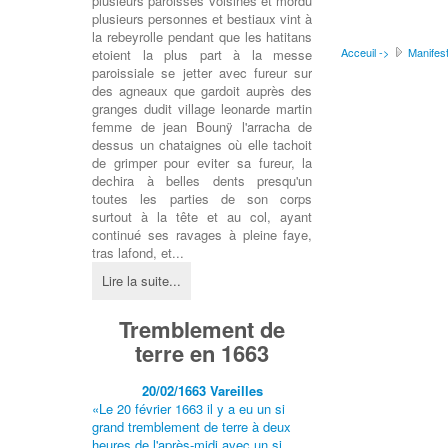
plusieurs paroisses voisines et mordu
plusieurs personnes et bestiaux vint à
la rebeyrolle pendant que les hatitans
Acceuil ->
Manifest
etoient la plus part à la messe
paroissiale se jetter avec fureur sur
des agneaux que gardoit auprès des
granges dudit village leonarde martin
femme de jean Bounÿ l'arracha de
dessus un chataignes où elle tachoit
de grimper pour eviter sa fureur, la
dechira à belles dents presqu'un
toutes les parties de son corps
surtout à la tête et au col, ayant
continué ses ravages à pleine faye,
tras lafond, et...
Lire la suite...
Tremblement de
terre en 1663
20/02/1663
Vareilles
«Le 20 février 1663 il y a eu un si
grand tremblement de terre à deux
heures de l'après-midi avec un si