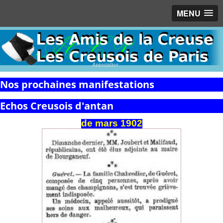
MENU
Association
Nos prochaines manifestations
Echos Creusois d'antan
de
mars
1902