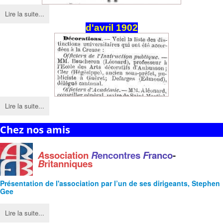
Lire la suite...
d'avril 1902
Lire la suite...
Chez nos amis
A
ssociation
R
encontres
F
ranco
-
B
ritanniques
Présentation de l'
association
par l’un de ses dirigeants, Stephen
Gee
Lire la suite...