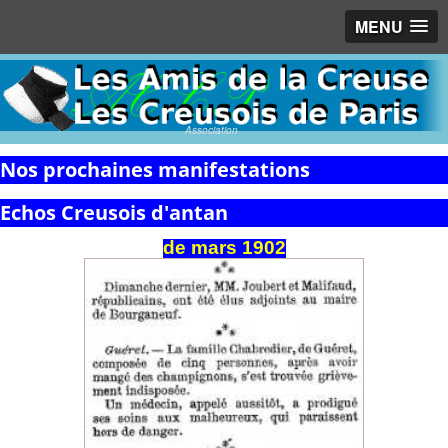
MENU
Association
Nos prochaines manifestations
Echos Creusois d'antan
de
mars
1902