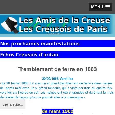
MENU
Association
Nos prochaines manifestations
Echos Creusois d'antan
Tremblement de terre en 1663
20/02/1663
Vareilles
«Le 20 février 1663 il y a eu un si grand tremblement de terre à deux heures
de l'après-midi avec un si grand tonnerre, qui a vibré par trois ou quatre fois
vers les six heures du soir Les neiges ont été si grandes et duré tout le mois
de février de façon qu'on ne pouvait aller à la campagne.»
Lire la suite...
de mars 1902