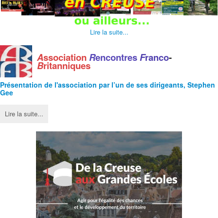
Lire la suite...
A
ssociation
R
encontres
F
ranco
-
B
ritanniques
Présentation de l'
association
par l’un de ses dirigeants, Stephen
Gee
Lire la suite...