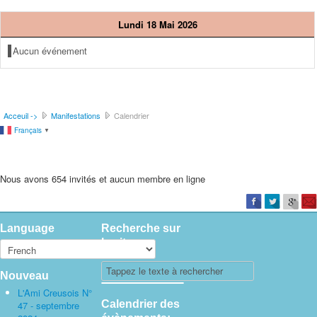
Lundi 18 Mai 2026
Aucun événement
Acceuil ->
Manifestations
Calendrier
Français
▼
Nous avons 654 invités et aucun membre en ligne
Language
Recherche sur
le site
Nouveau
L'Ami Creusois N°
Calendrier des
47 - septembre