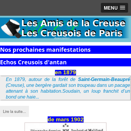
MENU
Association
Nos prochaines manifestations
Echos Creusois d'antan
en 1879
En 1879, autour de la forêt de
Saint-Germain-Beaupré
(Creuse), une bergère gardait son troupeau dans un pacage
attenant à son habitation.Soudain, un loup franchit d’un
bond une haie...
Lire la suite...
de
mars
1902