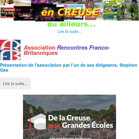
Lire la suite...
A
ssociation
R
encontres
F
ranco
-
B
ritanniques
Présentation de l'
association
par l’un de ses dirigeants, Stephen
Gee
Lire la suite...