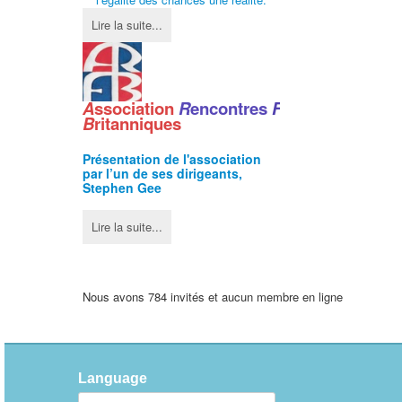
Lire la suite...
A
ssociation
R
encontres
F
ranco
-
B
ritanniques
Présentation de l'
association
par l’un de ses dirigeants,
Stephen Gee
Lire la suite...
Nous avons 784 invités et aucun membre en ligne
Language