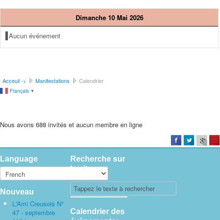
Dimanche 10 Mai 2026
Aucun événement
Acceuil ->
Manifestations
Calendrier
Français
▼
Nous avons 688 invités et aucun membre en ligne
Language
Recherche sur
le site
Nouveau
L'Ami Creusois N°
Calendrier des
47 - septembre