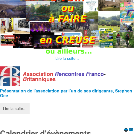
Lire la suite...
A
ssociation
R
encontres
F
ranco
-
B
ritanniques
Présentation de l'
association
par l’un de ses dirigeants, Stephen
Gee
Lire la suite...
Calendrier d'évènements