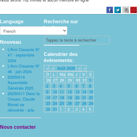
Language
Recherche sur
le site
Nouveau
L'Ami Creusois N°
Calendrier des
47 - septembre
2024
évènements:
L'Ami Creusois N°
«
<
Août
2026
>
»
46 - juin 2024
D
L
Ma
Me
J
V
S
20250314
26
27
28
29
30
31
1
Assemblée
2
3
4
5
6
7
8
Générale 2025
9
10
11
12
13
14
15
20250311 Dans la
16
17
18
19
20
21
22
Creuse, Claude
23
24
25
26
27
28
29
Monet se
30
31
1
2
3
4
5
réinvente - arte
Nous contacter