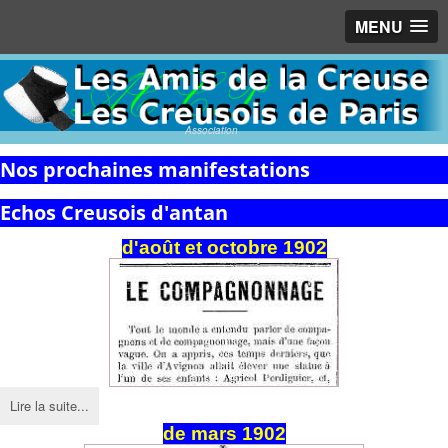
MENU
Association
Nos prochaines manifestations
Echos Creusois d'antan
d'août et octobre 1902
Lire la suite...
de
mars
1902