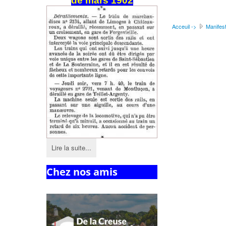
de
mars
1902
Acceuil ->
Manifest
Lire la suite...
Chez nos amis