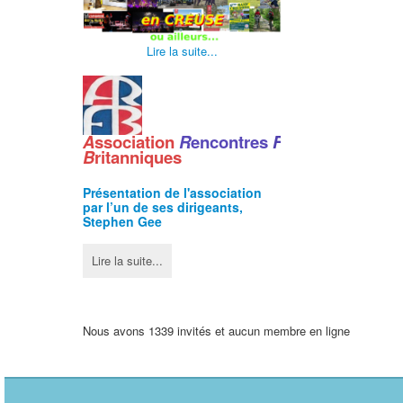
Lire la suite...
A
ssociation
R
encontres
F
ranco
-
B
ritanniques
Présentation de l'
association
par l’un de ses dirigeants,
Stephen Gee
Lire la suite...
Nous avons 1339 invités et aucun membre en ligne