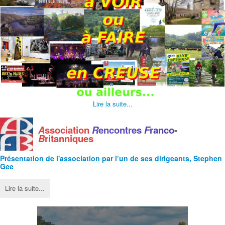
Lire la suite...
A
ssociation
R
encontres
F
ranco
-
B
ritanniques
Présentation de l'
association
par l’un de ses dirigeants, Stephen
Gee
Lire la suite...