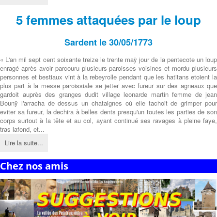
5 femmes attaquées par le loup
Sardent le 30/05/1773
« L'an mil sept cent soixante treize le trente maÿ jour de la pentecote un loup
enragé après avoir parcouru plusieurs paroisses voisines et mordu plusieurs
personnes et bestiaux vint à la rebeyrolle pendant que les hatitans etoient la
plus part à la messe paroissiale se jetter avec fureur sur des agneaux que
gardoit auprès des granges dudit village leonarde martin femme de jean
Bounÿ l'arracha de dessus un chataignes où elle tachoit de grimper pour
eviter sa fureur, la dechira à belles dents presqu'un toutes les parties de son
corps surtout à la tête et au col, ayant continué ses ravages à pleine faye,
tras lafond, et...
Lire la suite...
Chez nos amis