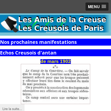
MENU
Association
Nos prochaines manifestations
Echos Creusois d'antan
de
mars
1902
Lire la suite...