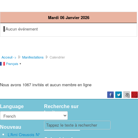
Mardi 06 Janvier 2026
Aucun événement
Acceuil ->
Manifestations
Calendrier
Français
▼
Nous avons 1067 invités et aucun membre en ligne
Language
Recherche sur
le site
Nouveau
L'Ami Creusois N°