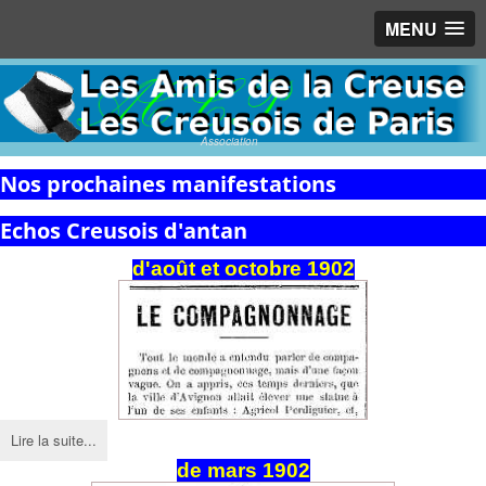
MENU
Association
Nos prochaines manifestations
Echos Creusois d'antan
d'août et octobre 1902
Lire la suite...
de
mars
1902