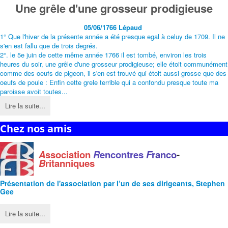
Une grêle d'une grosseur prodigieuse
05/06/1766 Lépaud
1° Que l'hiver de la présente année a été presque egal à celuy de 1709. Il ne
s'en est fallu que de trois degrés.
2°. le 5e juin de cette même année 1766 il est tombé, environ les trois
heures du soir, une grêle d'une grosseur prodigieuse; elle étoit communément
comme des oeufs de pigeon, il s'en est trouvé qui étoit aussi grosse que des
oeufs de poule : Enfin cette grele terrible qui a confondu presque toute ma
paroisse avoit toutes...
Lire la suite...
Chez nos amis
A
ssociation
R
encontres
F
ranco
-
B
ritanniques
Présentation de l'
association
par l’un de ses dirigeants, Stephen
Gee
Lire la suite...