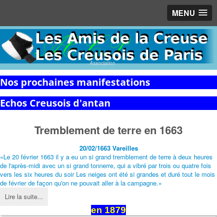
MENU
Association
Nos prochaines manifestations
Echos Creusois d'antan
Tremblement de terre en 1663
20/02/1663
Vareilles
«Le 20 février 1663 il y a eu un si grand tremblement de terre à deux heures
de l'après-midi avec un si grand tonnerre, qui a vibré par trois ou quatre fois
vers les six heures du soir Les neiges ont été si grandes et duré tout le mois
de février de façon qu'on ne pouvait aller à la campagne.»
Lire la suite...
en 1879