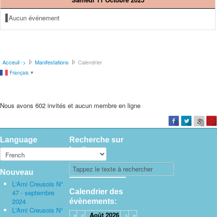
Aucun événement
Acceuil ->
Manifestations
Calendrier
Français
▼
Nous avons 602 invités et aucun membre en ligne
Language
Recherche sur
le site
Nouveau
L'Ami Creusois N°
Calendrier des
47 - septembre
2024
évènements:
L'Ami Creusois N°
«
<
Août
2026
>
»