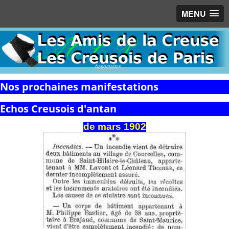
MENU
Association
Nos prochaines manifestations
Echos Creusois d'antan
de
mars
1902