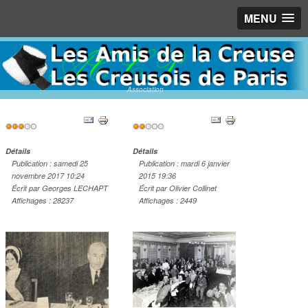
MENU
Association
Vote
Vote
utilisateur:
3
/
5
utilisateur:
2
/
5
Détails
Détails
Publication : samedi 25
Publication : mardi 6 janvier
novembre 2017 10:24
2015 19:36
Écrit par Georges LECHAPT
Écrit par Olivier Collinet
Affichages : 28237
Affichages : 2449