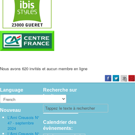
Nous avons 620 invités et aucun membre en ligne
Language
Recherche sur
le site
Nouveau
L'Ami Creusois N°
Calendrier des
47 - septembre
2024
évènements:
L'Ami Creusois N°