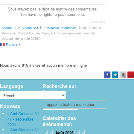
Vous n'avez pas le droit de mettre des comentaires
You have no rights to post comments
JComments
Acceuil ->
A découvrir
> Musique, spectacles
20190105 La
Montagne: Qui est Gauvain Sers, le Creusois que vous avez élu
Limousin de l'année 2018 ?
Français
▼
Nous avons 615 invités et aucun membre en ligne
Language
Recherche sur
le site
Nouveau
L'Ami Creusois N°
Calendrier des
47 - septembre
2024
évènements:
L'Ami Creusois N°
«
<
Août
2026
>
»