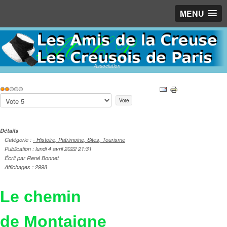
MENU
Association
Vote
utilisateur:
2
/
5
Veuillez
voter
Détails
Catégorie :
- Histoire, Patrimoine, Sites, Tourisme
Publication : lundi 4 avril 2022 21:31
Écrit par René Bonnet
Affichages : 2998
Le chemin
de Montaigne