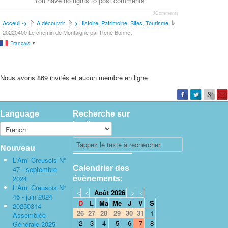
You have no rights to post comments
JComments
Acceuil ->
A découvrir
> Histoire, Patrimoine, Sites, Tourisme
20220400 Le chemin de Montaigne par René Bonnet
Français
▼
Nous avons 869 invités et aucun membre en ligne
Language
Recherche sur
le site
Nouveau
L'Ami Creusois N°
Calendrier des
47 - septembre
2024
évènements:
L'Ami Creusois N°
«
<
Août
2026
>
»
46 - juin 2024
D
L
Ma
Me
J
V
S
20250314
26
27
28
29
30
31
1
Assemblée
2
3
4
5
6
7
8
Générale 2025