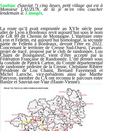
Saubiac
(Sauviat ?) cinq lieues, petit village qui est à
Monsieur LAUZUN, de là je m’en vins coucher
lendemain à:
Limoges
.
La route qu’il avait empruntée au XVI
e
siècle pour
aller de Lyon à Bordeaux revit aujourd’hui sous le nom
de GR 89 dit Chemin de Montaigne. L’itinéraire entre
Lyon et Felletin, est aujourd’hui homologué, la seconde
partie de Felletin à Bordeaux, devrait l’être en 2022.
Concernant le territoire de Creuse Sud-Ouest, l’avant-
projet de tracé, proposé par le club de randonnée, Lou
Chami de Bourganeuf, vient d’être accepté par la
Fédération Française de Randonnée. L’été dernier sous
la conduite de Patrick Carton, du Comité départemental
de randonnée pédestre de la Creuse, Christiane Ribière
Présidente de Lou Chami, Bernard Fayemendi et
Michel Laroche, vice-présidents ainsi que Marthe
Pateyron, membre du CA ont reconnu le parcours entre
Banize et Sauviat-sur-Vige (Haute-Vienne).