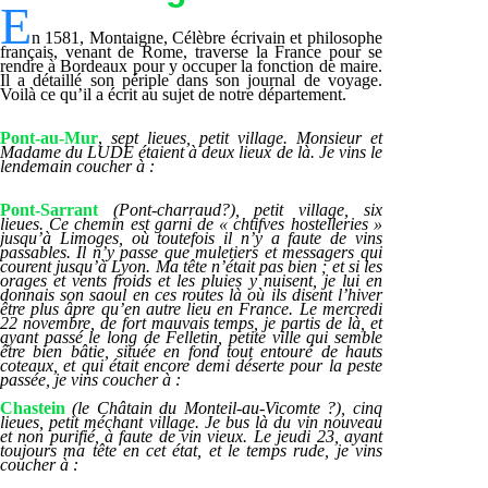
E
n 1581, Montaigne, Célèbre écrivain et philosophe
français, venant de Rome, traverse la France pour se
rendre à Bordeaux pour y occuper la fonction de maire.
Il a détaillé son périple dans son journal de voyage.
Voilà ce qu’il a écrit au sujet de notre département.
Pont-au-Mur
,
sept lieues, petit village. Monsieur et
Madame du LUDE étaient à deux lieux de là. Je vins le
lendemain coucher à :
Pont-Sarrant
(Pont-charraud?), petit village, six
lieues. Ce chemin est garni de « chtifves hostelleries »
jusqu’à Limoges, où toutefois il n’y a faute de vins
passables. Il n’y passe que muletiers et messagers qui
courent jusqu’à Lyon. Ma tête n’était pas bien ; et si les
orages et vents froids et les pluies y nuisent, je lui en
donnais son saoul en ces routes là où ils disent l’hiver
être plus âpre qu’en autre lieu en France. Le mercredi
22 novembre, de fort mauvais temps, je partis de là, et
ayant passé le long de Felletin, petite ville qui semble
être bien bâtie, située en fond tout entouré de hauts
coteaux, et qui était encore demi déserte pour la peste
passée, je vins coucher à :
Chastein
(le Châtain du Monteil-au-Vicomte ?), cinq
lieues, petit méchant village. Je bus là du vin nouveau
et non purifié, à faute de vin vieux. Le jeudi 23, ayant
toujours ma tête en cet état, et le temps rude, je vins
coucher à :