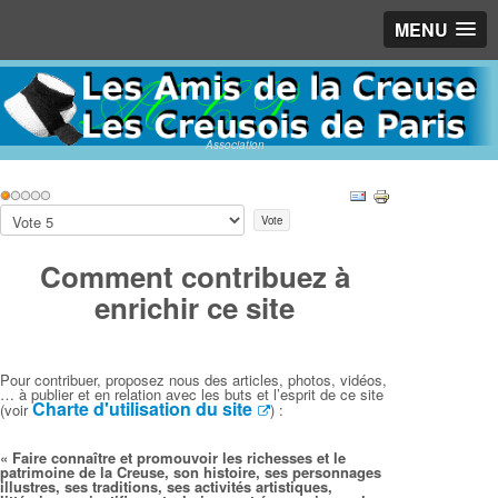
MENU
Association
Vote
utilisateur:
1
/
5
Veuillez
voter
Comment contribuez à
enrichir ce site
Pour contribuer, proposez nous des articles, photos, vidéos,
… à publier et en relation avec les buts et l’esprit de ce site
Charte d'utilisation du site
(voir
) :
« Faire connaître et promouvoir les richesses et le
patrimoine de la Creuse, son histoire,
ses personnages
illustres,
ses traditions, ses activités artistiques,