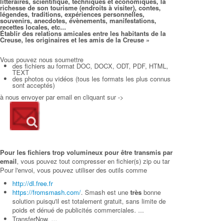
littéraires, scientifique, techniques et économiques, la
richesse de son tourisme (endroits à visiter), contes,
légendes, traditions,
expériences personnelles,
souvenirs, anecdotes, évènements, manifestations,
recettes locales, etc...
Établir des relations amicales entre les habitants de la
Creuse, les originaires et les amis de la Creuse
»
Vous pouvez nous soumettre
des fichiers au format DOC, DOCX, ODT, PDF, HTML,
TEXT
des photos ou vidéos (tous les formats les plus connus
sont acceptés)
à nous envoyer par email en cliquant sur ->
Pour les fichiers trop volumineux pour être transmis par
email
, vous pouvez tout compresser en fichier(s) zip ou tar
Pour l'envoi, vous pouvez utiliser des outils comme
http://dl.free.fr
https://fromsmash.com/
. Smash est une
très
bonne
solution puisqu'il est totalement gratuit, sans limite de
poids et dénué de publicités commerciales. ...
TransferNow. ...