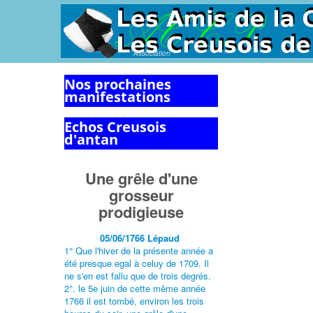
Association
Nos prochaines
manifestations
Echos Creusois
d'antan
Une grêle d'une
grosseur
prodigieuse
05/06/1766 Lépaud
1° Que l'hiver de la présente année a
été presque egal à celuy de 1709. Il
ne s'en est fallu que de trois degrés.
2°. le 5e juin de cette même année
1766 il est tombé, environ les trois