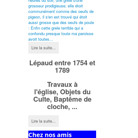
heures du soir, une grêle d'une
grosseur prodigieuse; elle étoit
communément comme des oeufs de
pigeon, il s'en est trouvé qui étoit
aussi grosse que des oeufs de poule
: Enfin cette grele terrible qui a
confondu presque toute ma paroisse
avoit toutes...
Lire la suite...
Lépaud entre 1754 et
1789
Travaux à
l'église,
Objets du
Culte,
Baptême de
cloche, ...
Lire la suite...
Chez nos amis