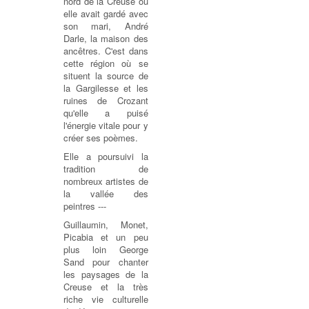
nord de la Creuse où
elle avait gardé avec
son mari, André
Darle, la maison des
ancêtres. C'est dans
cette région où se
situent la source de
la Gargilesse et les
ruines de Crozant
qu'elle a puisé
l'énergie vitale pour y
créer ses poèmes.
Elle a poursuivi la
tradition de
nombreux artistes de
la vallée des
peintres ---
Guillaumin, Monet,
Picabia et un peu
plus loin George
Sand pour chanter
les paysages de la
Creuse et la très
riche vie culturelle