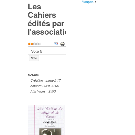
Français
▼
Les
Cahiers
édités par
l'association
Vote
utilisateur:
2
/
5
Veuillez
voter
Détails
Création : samedi 17
octobre 2020 20:06
Affichages : 2593